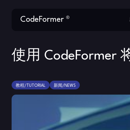
Skip
CodeFormer ®
to
content
使用 CodeForme
教程/TUTORIAL
新闻/NEWS