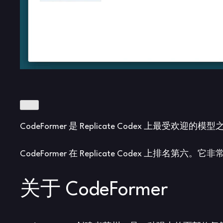
CodeFormer 是 Replicate Codex 上最受欢迎的模型
CodeFormer 在 Replicate Codex
关于 CodeFormer