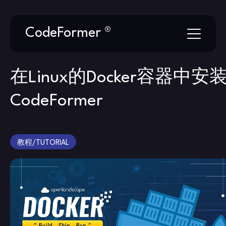
Skip
CodeFormer ®
to
content
在Linux的Docker容器中安
CodeFormer
教程/TUTORIAL