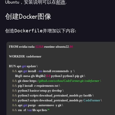
Ubuntu，安装说明可以在
邮政
.
创建Docker图像
Dockerfile
创造
并增加以下内容:
FROM nvidia
/
cuda
:
12.0
.
0
-
runtime
-
ubuntu22
.
04
WORKDIR 
/
codeformer

RUN apt
-
get
 update \

&&
 apt
-
get
 install 
--
no
-
install
-
recommends 
-
y  \

        libgl1
-
mesa
-
glx libglib2
.
0
-
0
 python3 python3
-
pip git \

&&
 git clone https
:
//github.com/sczhou/CodeFormer.git /codeformer \
&&
 pip3 install 
-
r requirements
.
txt \

&&
 python3 basicsr
/
setup
.
py develop \

&&
 python3 scripts
/
download_pretrained_models
.
py facelib \

&&
 python3 scripts
/
download_pretrained_models
.
py 
CodeFormer
 \

&&
 apt
-
get
 purge 
--
autoremove 
-
y git \

&&
 rm 
-
rf 
/
var
/
lib
/
apt
/
lists
/*
