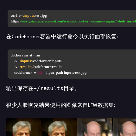
curl 
-
o 
~
/inputs/
test
.
jpg 
https
:
//raw.githubusercontent.com/sczhou/CodeFormer/master/inputs/whole_imgs/
在CodeFormer容器中运行命令以执行面部恢复:
docker run 
-
it 
--
rm 

-
v 
~
/inputs:/
codeformer
/
inputs 

-
v 
~
/results:/
codeformer
/
results 

    codeformer 
-
w 
0.5
--
input_path inputs
/
test
.
jpg
~/results
输出保存在
目录。
很少人脸恢复结果使用的图像来自
LFW
数据集: