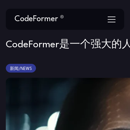
Skip
CodeFormer ®
to
content
CodeFormer是一个强大
新闻/NEWS