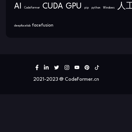
AI
CUDA
GPU
人
CodeFormer
pip
python
Windows
facefusion
deepfacelab
2021-2023 @ CodeFormer.cn