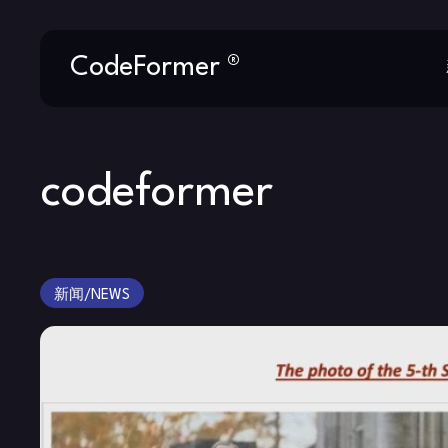
Skip
CodeFormer ®
to
content
codeformer
新闻/NEWS