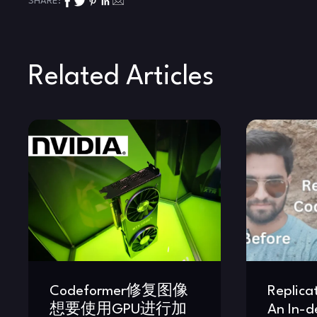
SHARE:
Related Articles
Codeformer修复图像
Replica
想要使用GPU进行加
An In-d