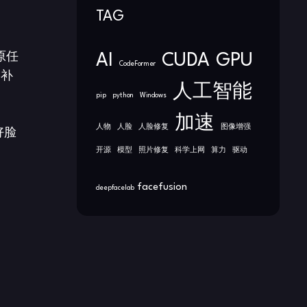
TAG
AI
CUDA
GPU
原任
CodeFormer
务补
人工智能
pip
python
Windows
加速
人物
人脸
人脸修复
图像增强
好脸
开源
模型
照片修复
科学上网
算力
驱动
facefusion
deepfacelab