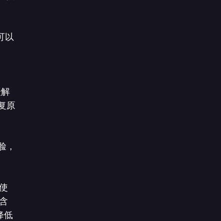
可以
缓解
复原
人脸，
使
含
降低