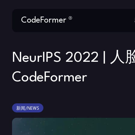
Skip
CodeFormer ®
to
content
NeurIPS 2022
CodeFormer
新闻/NEWS