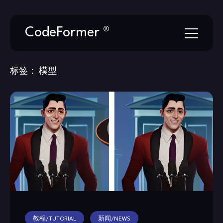
Skip
CodeFormer ®
to
content
标签：
模型
教程/TUTORIAL
新闻/NEWS