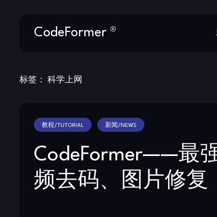
Skip
CodeFormer ®
to
content
标签：
科学上网
教程/TUTORIAL
新闻/NEWS
CodeFormer——最
频去码、图片修复