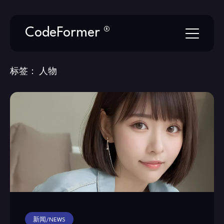
Skip
CodeFormer ®
to
content
标签：
人物
新闻/NEWS